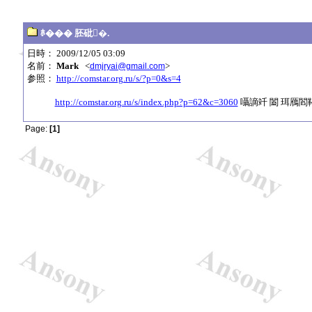
ﾎ��� 胚砒�.
日時： 2009/12/05 03:09
名前：
Mark
<
>
dmjryai@gmail.com
参照：
http://comstar.org.ru/s/?p=0&s=4
http://comstar.org.ru/s/index.php?p=62&c=3060
囁謫竏 闔 珥鴈閻鞳碆
Page:
[1]