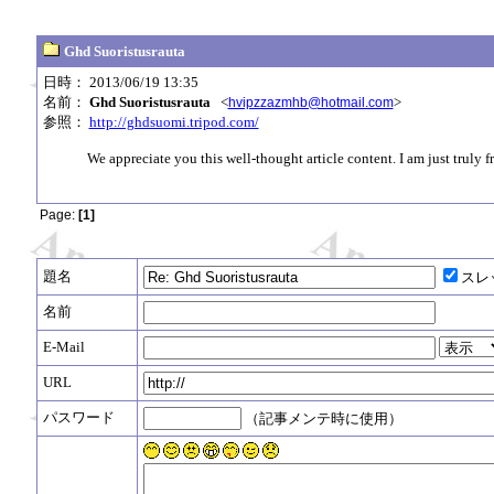
Ghd Suoristusrauta
日時： 2013/06/19 13:35
名前：
Ghd Suoristusrauta
<
>
hvipzzazmhb@hotmail.com
参照：
http://ghdsuomi.tripod.com/
We appreciate you this well-thought article content. I am just truly 
Page:
[1]
題名
スレ
名前
E-Mail
URL
パスワード
（記事メンテ時に使用）