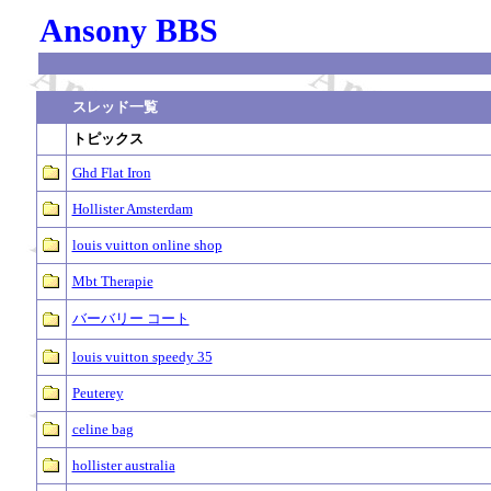
Ansony BBS
スレッド一覧
トピックス
Ghd Flat Iron
Hollister Amsterdam
louis vuitton online shop
Mbt Therapie
バーバリー コート
louis vuitton speedy 35
Peuterey
celine bag
hollister australia