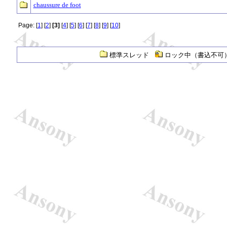
chaussure de foot
Page: [
1
] [
2
]
[3]
[
4
] [
5
] [
6
] [
7
] [
8
] [
9
] [
10
]
標準スレッド
ロック中（書込不