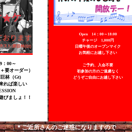
Open 14：00～18:00
チャージ 1,000円
日曜午後のオープンマイク
お気軽にお越し下さい
19：00～
ご予約、入会不要
0円（＋要オーダー）
初参加の方のご遠慮なく
巨林（Gt)
どうぞご自由にお越し下さい
来れば楽しい
SSION
遊びましょ！！
＊ご近所さんのご迷惑になりますので