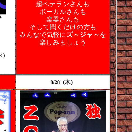
超ベテランさんも
ボーカルさんも
*
楽器さんも
そして聞くだけの方も
みんなで気軽に
ズ～ジャ～
を
楽しみましょう
ス)
8/28（木）