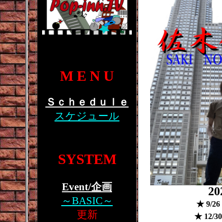
M E N U
Ｓｃｈｅｄｕｌｅ
スケジュール
SYSTEM
Event/企画
20
～BASIC～
★ 9/
更新
★ 12/