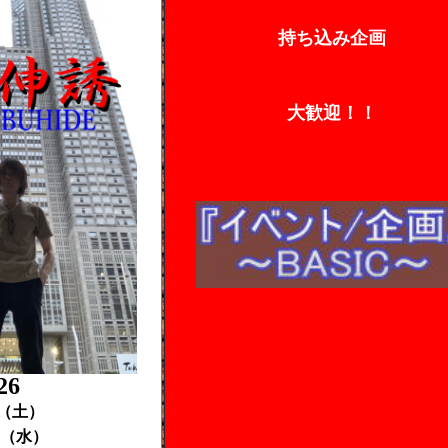
持ち込み企画
大歓迎！！
26
26（土）
30（水）