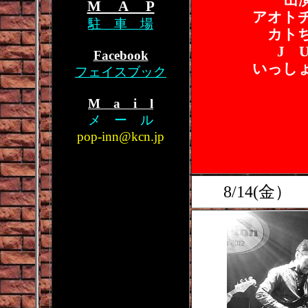
出
M A P
アオト
駐 車 場
カト
J 
Facebook
いっし
フェイスブック
M a i l
メ ー ル
pop-inn@kcn.jp
8/14(金）