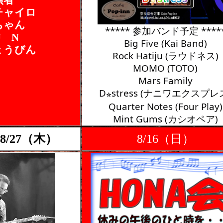
演者
チャイロ
ちゃん
***** 参加バンド予定 ****
U N
Big Five (Kai Band)
ょうびん
Rock Hatiju (ラウドネス)
MOMO (TOTO)
Mars Family
D
stress (ナニワエクスプレ
⭐︎
Quarter Notes (Four Play)
Mint Gums (カシオペア)
8/27（木）
8/16（日）