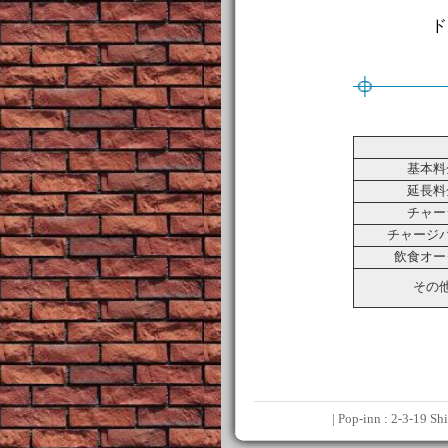
ド
基本料
延長料
チャー
チャージ
飲食オー
その
| Pop-inn : 2-3-19 S