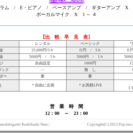
ラム / E・ピアノ / ベースアンプ / ギターアンプ X
ボーカルマイク X 1 ～ ４
【比 較 早
見 表
】
レンタル
ベーシック
金
25,000円/5ｈ
０円 / 5ｈ
０円
金
5000円 / 5ｈ
5000円 / 1ｈ
500
ジ
自由設定
1000円
1
バック
―
無 し
ダー
要
要
他
＊自由に企画
＊お気軽LIVE
1
営 業 時 間
12：00 ～ 23：00
himodahigashi Kashibashi Nara |
Copyright(C) 2012 Pop-inn A