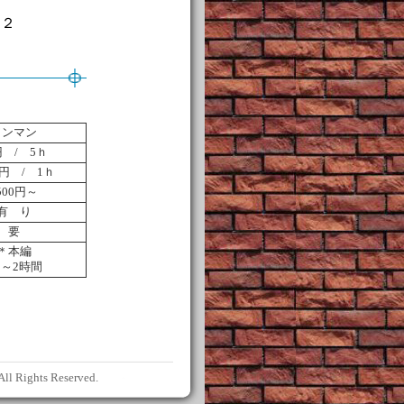
 ２
ワンマン
 / 5ｈ
0円 / 1ｈ
500円～
有 り
要
＊本編
.5～2時間
ll Rights Reserved.