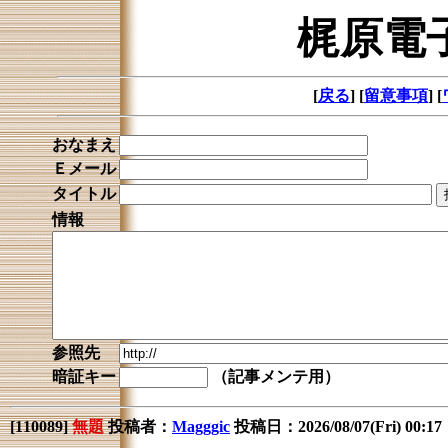
梶原電
[
戻る
] [
留意事項
] [
おなまえ
Ｅメール
タイトル
情報
参照先
暗証キー
（記事メンテ用）
[
110089
]
無題
投稿者：
Magggic
投稿日：2026/08/07(Fri) 00:1