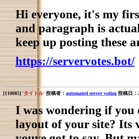
Hi everyone, it's my firs
and paragraph is actual
keep up posting these ar
https://servervotes.bot/
[
110085
]
'タイトル'
投稿者：
automated server voting
投稿日：202
I was wondering if you 
layout of your site? Its
youve got to say. But m