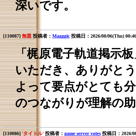
深いです。
[
110087
]
無題
投稿者：
Magggic
投稿日：2026/08/06(Thu) 00:
「梶原電子軌道掲示板
いただき、ありがとう
よって要点がとても分
のつながりが理解の助
[
110086
]
'タイトル'
投稿者：
game server votes
投稿日：2026/08/