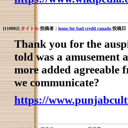
[
110082
]
タイトル
投稿者：
loans for bad credit canada
投稿日：20
Thank you for the auspic
told was a amusement a
more added agreeable f
we communicate?
https://www.punjabcult