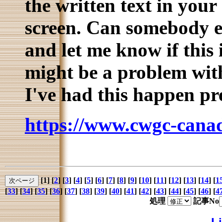
the written text in your
screen. Can somebody e
and let me know if this
might be a problem wit
I've had this happen pre
https://www.cwgc-canad
[1]
[
2
] [
3
] [
4
] [
5
] [
6
] [
7
] [
8
] [
9
] [
10
] [
11
] [
12
] [
13
] [
14
] [
1
[
33
] [
34
] [
35
] [
36
] [
37
] [
38
] [
39
] [
40
] [
41
] [
42
] [
43
] [
44
] [
45
] [
46
] [
4
処理
記事No