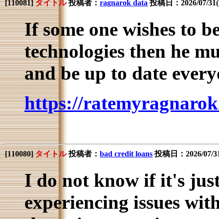
[
110081
]
タイトル
投稿者：
ragnarok data
投稿日：2026/07/31(F
If some one wishes to b
technologies then he mus
and be up to date every
https://ratemyragnarok
[
110080
]
タイトル
投稿者：
bad credit loans
投稿日：2026/07/31(
I do not know if it's jus
experiencing issues with