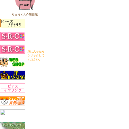
りゅうくん介護日記
気に入ったら
クリックして
ください。