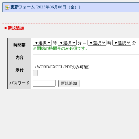
更新フォーム
[2025年06月06日（金）]
■ 新規追加
時
分 ～
時
分
時間帯
※開始の時間帯のみ必須です。
内容
（WORD/EXCEL/PDFのみ可能）
添付
パスワード