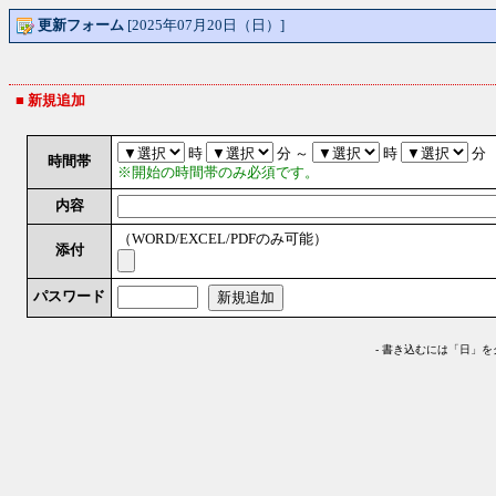
更新フォーム
[2025年07月20日（日）]
■ 新規追加
時
分 ～
時
分
時間帯
※開始の時間帯のみ必須です。
内容
（WORD/EXCEL/PDFのみ可能）
添付
パスワード
-
書き込むには「日」を