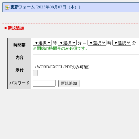
更新フォーム
[2025年08月07日（木）]
■ 新規追加
時
分 ～
時
分
時間帯
※開始の時間帯のみ必須です。
内容
（WORD/EXCEL/PDFのみ可能）
添付
パスワード