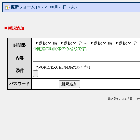
更新フォーム
[2025年08月26日（火）]
■ 新規追加
時
分 ～
時
分
時間帯
※開始の時間帯のみ必須です。
内容
（WORD/EXCEL/PDFのみ可能）
添付
パスワード
-
書き込むには「日」を