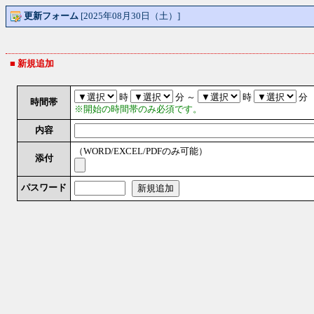
更新フォーム
[2025年08月30日（土）]
■ 新規追加
時
分 ～
時
分
時間帯
※開始の時間帯のみ必須です。
内容
（WORD/EXCEL/PDFのみ可能）
添付
パスワード