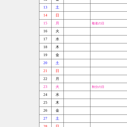
13
土
14
日
15
月
敬老の日
16
火
17
水
18
木
19
金
20
土
21
日
22
月
23
火
秋分の日
24
水
25
木
26
金
27
土
28
日