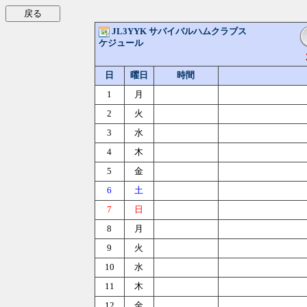
JL3YYK サバイバルハムクラブス
ケジュール
日
曜日
時間
1
月
2
火
3
水
4
木
5
金
6
土
7
日
8
月
9
火
10
水
11
木
12
金