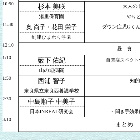
10:50
杉本 美咲
大人の
湯里保育園
やり
11:30
奥 尚子・花田 栄子
ダウン症児Gく
到津ひまわり学園
12:10
昼 食
1:10
薮下 佑紀
自閉症スペクト
山の辺病院
1:50
西浦 智子
知的
奈良県立奈良西養護学校
2:30
中島順子 中美子
日本INREAL研究会
～聞き手効果
3:10
まとめ