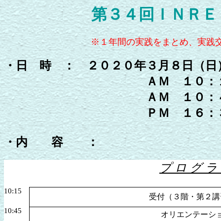
第３４回ＩＮＲＥ
※１年間の実践をまとめ、実践
・日 時 ： ２０２０年３月８日（日
ＡＭ １０：１５
ＡＭ １０：４５
ＰＭ １６：３０
・内 容 ：
プ ロ グ ラ
10:15
受付（３階・第２講
10:45
オリエンテーシ