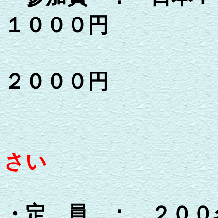
１０００円
非
２０００円
＊当
さい
・定 員 ： ２００