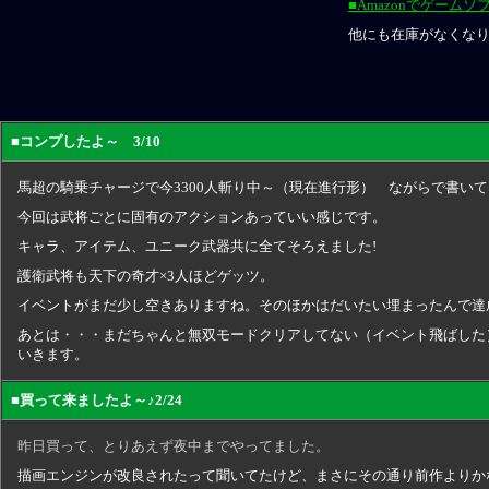
■Amazonでゲームソフ
他にも在庫がなくな
■
コンプしたよ～ 3/10
馬超の騎乗チャージで今3300人斬り中～（現在進行形） ながらで書いて
今回は武将ごとに固有のアクションあっていい感じです。
キャラ、アイテム、ユニーク武器共に全てそろえました!
護衛武将も天下の奇才×3人ほどゲッツ。
イベントがまだ少し空きありますね。そのほかはだいたい埋まったんで達
あとは・・・まだちゃんと無双モードクリアしてない（イベント飛ばした
いきます。
■
買って来ましたよ～♪2/24
昨日買って、とりあえず夜中までやってました。
描画エンジンが改良されたって聞いてたけど、まさにその通り前作よりか