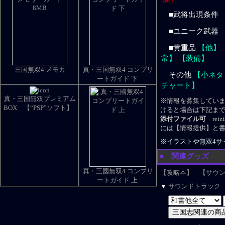
New!!
■武将出現条件
■ユニーク武器
■貴重品
【他】
常】
【装備】
三国無双4 メモカ
真・三国無双4 コンプリ
その他
【小ネタ
ートガイド 下
チャート】
真・三国無双プレミアム
※情報を募集してい
BOX 【“PSP”ソフト】
けると場合は下記ま
添付ファイル可
reiz
には【情報提供】と
※イラストや無双4サ
■ 関連グッズ -
真・三國無双4 コンプリ
【攻略本】
【サウ
ートガイド 上
▼
サウンドトラック