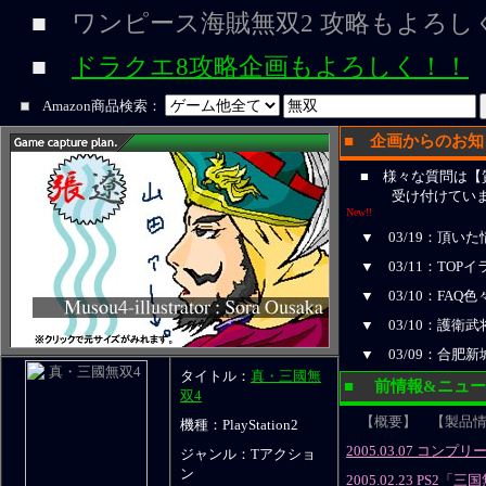
■
ワンピース海賊無双2 攻略もよろし
■
ドラクエ8攻略企画もよろしく！！
Amazon商品検索：
■ 企画からのお知
■ 様々な質問は【
受け付けています～
New!!
▼ 03/19：頂い
▼ 03/11：TOP
▼ 03/10：FAQ
▼ 03/10：護衛
▼ 03/09：合肥
タイトル：
真・三國無
■ 前情報&ニュ
双4
【概要】
【製品
機種：PlayStation2
2005.03.07 コ
ジャンル：Tアクショ
ン
2005.02.23 PS