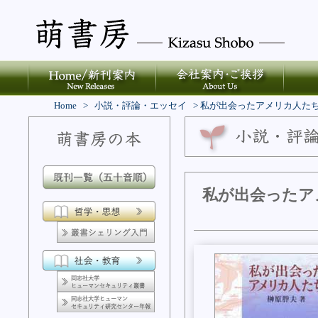
Home
>
小説・評論・エッセイ
>
私が出会ったアメリカ人た
私が出会ったア