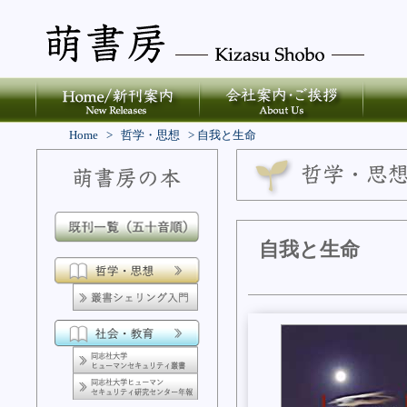
Home
>
哲学・思想
>
自我と生命
自我と生命