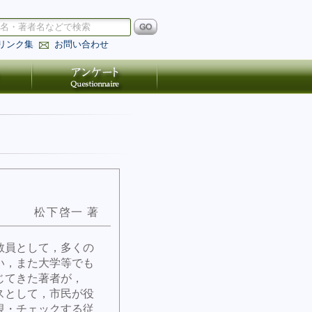
リンク集
お問い合わせ
松下啓一 著
教員として，多くの
い，また大学等でも
じてきた著者が，
スとして，市民が役
視・チェックする従