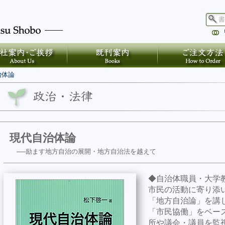
治体論
現代自治体論
──励ます地方自治の展開・地方自治法を越えて
◆自治体職員・大学
市民の活動に寄り添
「地方自治論」を講
「市民協働」をベー
所や議会・議員を監