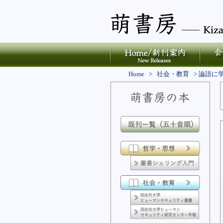
Home
>
社会・教育
>
論語に