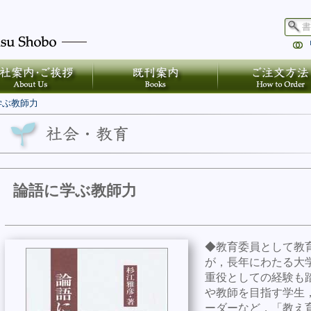
学ぶ教師力
論語に学ぶ教師力
◆教育委員として教
が，長年にわたる大
重役としての経験も
や教師を目指す学生
ーダーなど，「教え