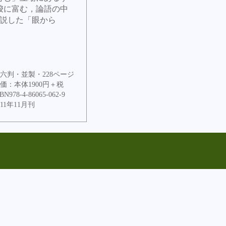
唆に富む，論語の中
解説した「眼から
六判・並製・228ページ
価：本体1900円＋税
BN978-4-86065-062-9
011年11月刊