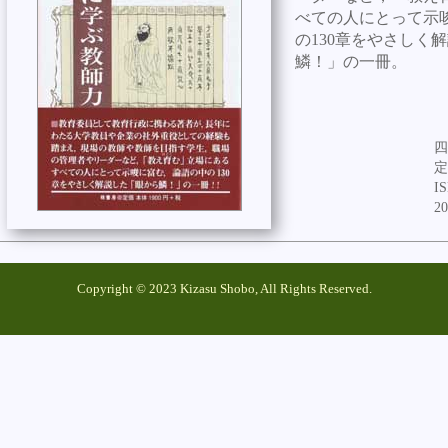
べての人にとって示
の130章をやさしく
鱗！」の一冊。
四
定
IS
2
Copyright © 2023 Kizasu Shobo, All Rights Reserved.