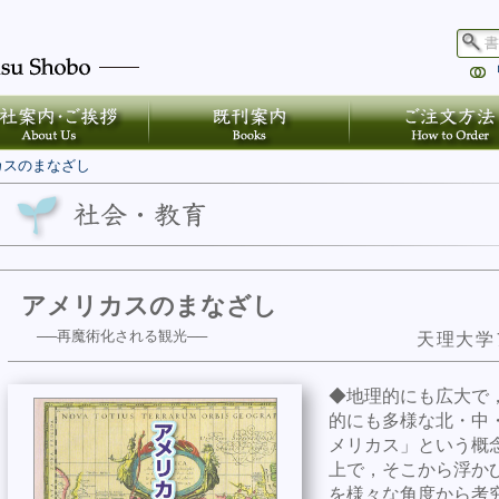
カスのまなざし
アメリカスのまなざし
──再魔術化される観光──
天理大学
◆地理的にも広大で
的にも多様な北・中
メリカス」という概
上で，そこから浮か
を様々な角度から考