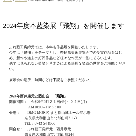
2024年度本藍染展『飛翔』を開催します
ふれ藍工房綿元では、本年も作品展を開催いたします。
今年は「飛翔」をテーマとし、奈良県美術展覧会での受賞作品をはじ
め、新作や過去の好評作品など様々な作品が一堂にそろいます。
他では見られない藍染と草木染による華麗な染織の世界をご堪能くださ
い。
展示会の場所、時間などは下記をご参照ください。
2024年西井康元と藍山会 「
飛翔
」
開催期間： 令和6年6月２１日(金)～２４日(月)
AM10:00～PM5：00
会場： DMG MORIやまと郡山城ホール展示場
奈良県大和郡山市北郡山町211-3
TEL：0743-54-8000
問合せ： ふれ藍工房綿元 西井康元
奈良県大和郡山市北郡山町244